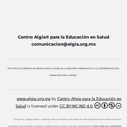
Centro Algia® para la Educación en Salud
comunicacion@algia.org.mx
ESTE SITIO ELECTRÓNICO NO RECIBE APOYO ALGUNO DE LA INDUSTRIA FARMACÉUTICA Y SU CONTENIDO NO ESTA
FINANCIADO POR LA MISMA.
www.algia.org.mx
by
Centro Algia para la Educación en
Salud
is licensed under
CC BY-NC-ND 4.0
El material, logotipo, diseño, contenido y demás consideraciones sobre los materiales educativos en línea o impresos,
congresos, foros, encuentros y demás consideraciones en línea o impresos realizados por el
Centro Algia para la Educación