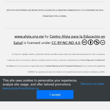
ESTE SITIO ELECTRÓNICO NO RECIBE APOYO ALGUNO DE LA INDUSTRIA FARMACÉUTICA Y SU CONTENIDO NO ESTA
FINANCIADO POR LA MISMA.
www.algia.org.mx
by
Centro Algia para la Educación en
Salud
is licensed under
CC BY-NC-ND 4.0
El material, logotipo, diseño, contenido y demás consideraciones sobre los materiales educativos en línea o impresos,
congresos, foros, encuentros y demás consideraciones en línea o impresos realizados por el
Centro Algia para la Educación
en Salud, A. C.
se encuentran registrados ante el
Instituto Mexicano de la Propiedad Intelectual
con el número de expediente
1660423. Su reproducción parcial o total sin el consentimiento de los autores constituye un delito.
This site uses cookies to personalize your experience,
Remind me later
analyze site usage, and offer tailored promotions.
www.youronlinechoices.eu
I accept
G-XED8CH1ZMF