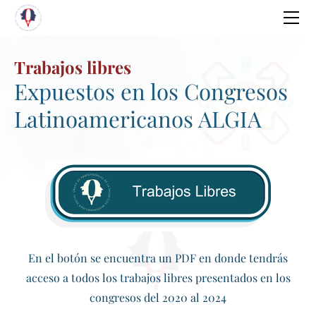
INICIO
SOBRE NOSOTROS
EDUCACION GRATUITA
Fundamento
Trabajos libres
Clinicas Dolor Mexico
CONGRESO ALGIA
El logo ALGIA
Expuestos en los Congresos
Información del Congreso
El dolor en la historia
Profesorado
Latinoamericanos ALGIA
Congresos Previos
Introducción al Dolor
Cuerpo Directivo
INSCRIPCIONES Y COSTOS
Trabajos libres
Algia Summit 2026
DIPLOMADO
Estrategia Educativa
CANAL: ALGIA TV
En el botón se encuentra un PDF en donde tendrás
MISTICA
acceso a todos los trabajos libres presentados en los
PUBLICACIONES ALGIA
Legado
congresos del 2020 al 2024
Educación en Salud
MEMBRESIAS
Mistica