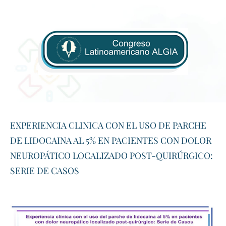
Seccion de miembros
PAGINAS AMIGAS
Medicina del Dolor
Mision
Sameth Clinic
CONTACTO
Medicina Paliativa
Vision
AVISO DE PRIVACIDAD
ALTA MEDICA
Ciencias de la Salud
SUMMIT 2026
Publicaciones con AMETD
INICIAR SESIÓN | REGISTRARSE
EXPERIENCIA CLINICA CON EL USO DE PARCHE
DE LIDOCAINA AL 5% EN PACIENTES CON DOLOR
NEUROPÁTICO LOCALIZADO POST-QUIRÚRGICO:
SERIE DE CASOS